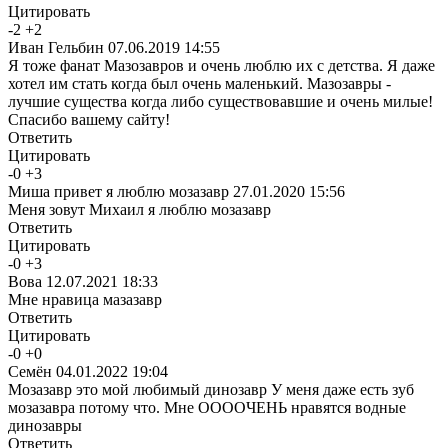
Цитировать
-
2
+
2
Иван Гельбин
07.06.2019 14:55
Я тоже фанат Мазозавров и очень люблю их с детства. Я даже
хотел им стать когда был очень маленький. Мазозавры -
лучшие существа когда либо существовавшие и очень милые!
Спасибо вашему сайту!
Ответить
Цитировать
-
0
+
3
Миша привет я люблю мозазавр
27.01.2020 15:56
Меня зовут Михаил я люблю мозазавр
Ответить
Цитировать
-
0
+
3
Вова
12.07.2021 18:33
Мне нравица мазазавр
Ответить
Цитировать
-
0
+
0
Семён
04.01.2022 19:04
Мозазавр это мой любимый динозавр У меня даже есть зуб
мозазавра потому что. Мне ООООЧЕНЬ нравятся водные
динозавры
Ответить