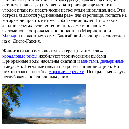
останется навсегда) и маленькая территория делает этот
уголок планеты практически нетронутым цивилизацией. Эти
острова являются уединенным раем для европейца, попасть на
которые не просто, не имея собственной яхты. Ни о каких
авиа-перелетах речи, естественно, даже и не идет. На
Саломоновы острова можно попасть из Маврикии или
Мальдив
на частных яхтах. Ближайший аэропорт расположен
на о. Диего-Гарсия.
Животный мир островов характерен для атоллов –
коралловые рифы
изобилуют тропическими рыбами.
Прибрежные воды населены скатами и
мантами
,
дельфинами
и акулами. Песчаные пляжи не тронуты цивилизацией. На
них откладывают яйца
морские черепахи
. Центральная лагуна
неглубокая с почти ровным дном.