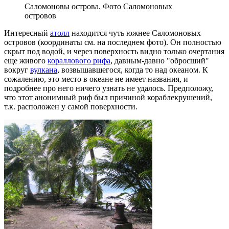
Саломоновы острова. Фото Саломоновых
островов
Интересный
атолл
находится чуть южнее Саломоновых
островов (координаты см. на последнем фото). Он полностью
скрыт под водой, и через поверхность видно только очертания
еще живого
кораллового рифа
, давным-давно "обросший"
вокруг
вулкана
, возвышавшегося, когда то над океаном. К
сожалению, это место в океане не имеет названия, и
подробнее про него ничего узнать не удалось. Предположу,
что этот анонимный риф был причиной кораблекрушений,
т.к. расположен у самой поверхности.