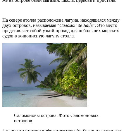
же на острове были магазин, школа, церковь и пристань.
На севере атолла расположена лагуна, находящаяся между
двух островов, называемая "
Саломон де Байе
". Это место
представляет собой узкий проход для небольших морских
судов в живописную лагуну атолла.
Саломоновы острова. Фото Саломоновых
островов
Полное отсутствие инфраструктуры (и, будем надеется, так