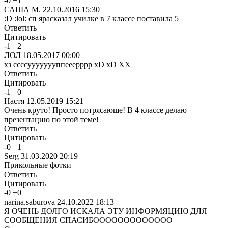
-
0
+
1
САША М.
22.10.2016 15:30
:D :lol: сп ярасказал училке в 7 классе поставила 5
Ответить
Цитировать
-
1
+
2
ЛОЛ
18.05.2017 00:00
xз ссссуууууууппееерррр xD xD XX
Ответить
Цитировать
-
1
+
0
Настя
12.05.2019 15:21
Очень круто! Просто потрясающе! В 4 классе делаю
презентацию по этой теме!
Ответить
Цитировать
-
0
+
1
Serg
31.03.2020 20:19
Прикольные фотки
Ответить
Цитировать
-
0
+
0
narina.saburova
24.10.2022 18:13
Я ОЧЕНЬ ДОЛГО ИСКАЛА ЭТУ ИНФОРМЯЦИЮ ДЛЯ
СООБЩЕНИЯ СПАСИБООООООООООООО