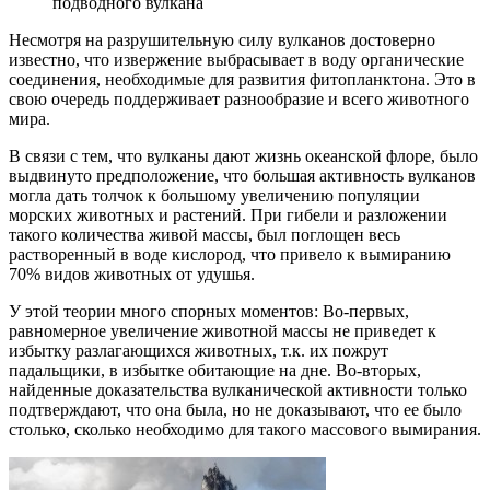
подводного вулкана
Несмотря на разрушительную силу вулканов достоверно
известно, что извержение выбрасывает в воду органические
соединения, необходимые для развития фитопланктона. Это в
свою очередь поддерживает разнообразие и всего животного
мира.
В связи с тем, что вулканы дают жизнь океанской флоре, было
выдвинуто предположение, что большая активность вулканов
могла дать толчок к большому увеличению популяции
морских животных и растений. При гибели и разложении
такого количества живой массы, был поглощен весь
растворенный в воде кислород, что привело к вымиранию
70% видов животных от удушья.
У этой теории много спорных моментов: Во-первых,
равномерное увеличение животной массы не приведет к
избытку разлагающихся животных, т.к. их пожрут
падальщики, в избытке обитающие на дне. Во-вторых,
найденные доказательства вулканической активности только
подтверждают, что она была, но не доказывают, что ее было
столько, сколько необходимо для такого массового вымирания.