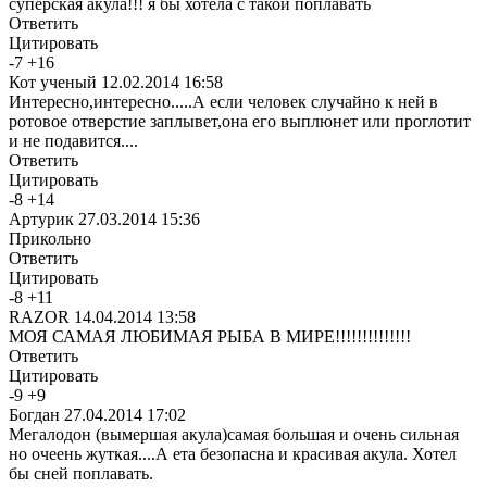
суперская акула!!! я бы хотела с такой поплавать
Ответить
Цитировать
-
7
+
16
Кот ученый
12.02.2014 16:58
Интересно,интересно.....А если человек случайно к ней в
ротовое отверстие заплывет,она его выплюнет или проглотит
и не подавится....
Ответить
Цитировать
-
8
+
14
Артурик
27.03.2014 15:36
Прикольно
Ответить
Цитировать
-
8
+
11
RAZOR
14.04.2014 13:58
МОЯ САМАЯ ЛЮБИМАЯ РЫБА В МИРЕ!!!!!!!!!!!!!!
Ответить
Цитировать
-
9
+
9
Богдан
27.04.2014 17:02
Мегалодон (вымершая акула)самая большая и очень сильная
но очеень жуткая....А ета безопасна и красивая акула. Хотел
бы сней поплавать.