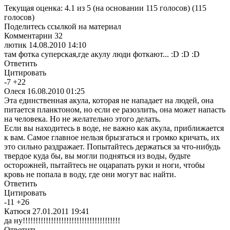
Текущая оценка: 4.1 из 5
(на основании 115 голосов)
(115
голосов)
Поделитесь ссылкой на материал
Комментарии
32
лютик
14.08.2010 14:10
там фотка суперская,где акулу люди фоткают... :D :D :D
Ответить
Цитировать
-
7
+
22
Олеся
16.08.2010 01:25
Эта единственная акула, которая не нападает на людей, она
питается планктоном, но если ее разозлить, она может напасть
на человека. Но не желательно этого делать.
Если вы находитесь в воде, не важно как акула, приближается
к вам. Самое главное нельзя брызгаться и громко кричать, их
это сильно раздражает. Попытайтесь держаться за что-нибудь
твердое куда бы, вы могли подняться из воды, будьте
осторожней, пытайтесь не оцарапать руки и ноги, чтобы
кровь не попала в воду, где они могут вас найти.
Ответить
Цитировать
-
11
+
26
Катюся
27.01.2011 19:41
да ну!!!!!!!!!!!!!!!!!!!!!!!!!!!!!!!!!!!!!!
Ответить