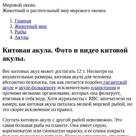
Мировой океан.
Животный и растительный мир мирового океана.
Главная
Животный мир
Рыбы
Акулы
Китовая акула. Фото и видео китовой
акулы.
Вес китовых акул может достигать 12 т. Несмотря на
внушительные размеры, китовая акула для человека
абсолютно безопасна, так как питается подобно
гигантской
акуле
и
акуле-большероту
исключительно
планктоном
и
прочими мелкими организмами, которых она фильтрует,
втягивая в себя воду. Хотя журналисты с BBC запечатлели на
камеру, как китовая акула питалась мелкой морской рыбой, но
это скорее исключение из правил.
Спутать китовую акулу с другой рыбой невозможно. Это
самая большая рыба на планете. Она имеет серую,
коричневатую или синеватую окраску, а ее спина покрыта