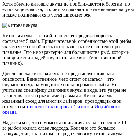
Хотя обычно китовые акулы не приближаются к берегам, но
есть свидетельства, что они заплывают в мелководные лагуны
и даже поднимаются в устья широких рек.
Китовая акула – плохой пловец, ее средняя скорость
составляет 5 км/ч. Примечательной особенностью этой рыбы
является ее способность использовать все свое тело при
плаванье. Это не характерно для большинства рыб, которые
при движении задействуют только хвост (или хвостовой
плавник).
Для человека китовая акула не представляет никакой
опасности. Единственное, чего стоит опасаться – это
случайного удара мощного хвоста огромной рыбы. Но,
учитывая специфику движения акулы в воде, эти удары не
заканчиваются серьезными травмами. Китовая акула –
желанный сосед для многих дайверов, проводящих свои
отпуска на
тропических островах Тихого
и
Индийского
океана
.
Надо сказать, что с момента описания акулы в середине 19 в.
за рыбой ходила слава людоеда. Конечно это большое
заблуждение, т.к. никакого вреда человеку китовая акула