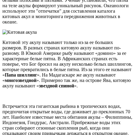
белыми полосами и пятнами. Ученые установили, что пятна
на теле акулы формируют уникальный рисунок. Океанологи
используют эти "отпечатки" для составления каталога
китовых акул и мониторинга передвижения животных в
океане.
Китовой эту акулу называют только из-за ее больших
размеров. В разных странах китовую акулу называют по-
разному. В Южной Америке рыбу называют «домино» за ее
характерные белые пятна. В Африканских странах есть
поверье, что Бог бросил на акулу несколько белых шиллингов,
которые превратились в белые пятна. Из-за этого ее называют
«
Папа шиллинг
». На Мадагаскаре же акулу называют
«
многозвездной
». Примерно так же, на острове Ява, китовую
акулу называют «
звездной спиной
».
Встречается эта гигантская рыбина в тропических водах,
предпочитая открытые воды, где доживает до преклонных 70
лет. Наиболее известные места обитания акулы – Филиппины,
Индонезия, Гондурас, Австрали. Прибрежные воды этих
стран собирают сезонные скопления рыб, когда они
отказывают своим привычкам держаться в открытом океане.