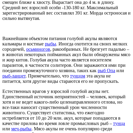
смещен ближе к хвосту. Вырастает она до 4 м. в длину.
Средний вес взрослой особи -130-180 кг. Максимальный
зарегистрированный вес составлял 391 кг. Морда остроносая и
сильно вытянутая.
Важнейшим объектом питания голубой акулы являются
кальмары и костные
рыбы
. Иногда охотится на своих мелких
сородичей,
осьминогов
, ракообразных. Не брезгует падалью –
в животах некоторых пойманных акул были обнаружены мясо
и жир китов. Голубая акула часто является носителем
паразитов, в частности солитеров. Они заражаются ими при
поедании промежуточного хозяина, таких как
рыб Опа
или
рыб-ланцет
. Примечательно, что
тунцом
эта акула не
питается, хотя другие виды стараются его не пропускать.
Естественных врагов у взрослой голубой акулы нет.
Единственный источник неприятностей – человек, который
хотя и не ведет какого-либо целенаправленного отлова, но
все-таки наносит существенный урон численности
животного. Существует статистика, что ежегодно
истребляется от 10 до 20 млн. акул, которые попадаются в
качестве прилова во время ловле промысловых рыб –
тунца
или
меч-рыбы
. Мясо акулы не очень популярно среди