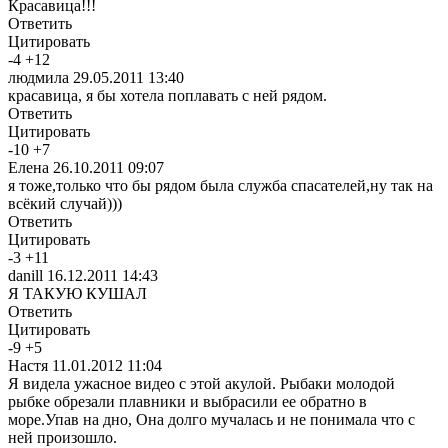
Красавица!!!
Ответить
Цитировать
-
4
+
12
людмила
29.05.2011 13:40
красавица, я бы хотела поплавать с ней рядом.
Ответить
Цитировать
-
10
+
7
Елена
26.10.2011 09:07
я тоже,только что бы рядом была служба спасателей,ну так на
всёкий случай)))
Ответить
Цитировать
-
3
+
11
danill
16.12.2011 14:43
Я ТАКУЮ КУШАЛ
Ответить
Цитировать
-
9
+
5
Настя
11.01.2012 11:04
Я видела ужасное видео с этой акулой. Рыбаки молодой
рыбке обрезали плавники и выбрасили ее обратно в
море.Упав на дно, Она долго мучалась и не понимала что с
ней произошло.