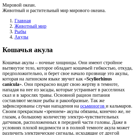
Мировой океан.
Животный и растительный мир мирового океана.
Главная
Животный мир
Рыбы
Акулы
Кошачья акула
Кошачьи акулы – ночные хищницы. Они имеют стройное
вытянутое тело, которое обладает кошачьей гибкостью, откуда,
предположительно, и берет свое начало прозвище это акулы,
которая на латинском языке звучит как «
Scyliorhinus
canicula
». Они прекрасно видят свою жертву в темноте,
нападая на нее из засады, которые устраивает в расселинах
скал и в зарослях травы. Основной рацион питания
составляют мелкие рыбы и ракообразные. Так же
зафиксированы случаи нападения на
осьминогов
и кальмаров.
Своим прекрасным «зрением» акулы обязаны, конечно же, не
глазам, а большому количеству электро-чувствительных
датчиков, расположенных в передней части головы. Даже в
условиях плохой видимости и в полной темноте акула может
различить электрические сигналы, исходящие от другой