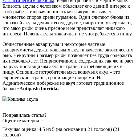
Атлантическим океаном
. Редко встречается в Черном море.
Близость акулы с человеком объясняет его давний интерес к
этой рыбе. Пищевая ценность мяса акулы вызывает
множество споров среди гурманов. Одни считают блюда из
кошачьей акулы деликатесом, другие, напротив, утверждают,
что мясо рыбы очень пресное и не представляет никакого
интереса. Печень акулы токсична и не употребляется в пищу.
Общественные аквариумы и некоторые частные
аквариумисты держат кошачьих акул в качестве экзотических
рыб. Некрупный размер рыбы позволяет без труда содержать
их несколько лет. Неприхотливость содержания так же играет
на руку поставщикам акул в страны, потребляющие их в
пищу. Основные потребители мяса кошачьих акул – это
европейские страны, граничащие с морями. На
Адриатическом побережье из акул готовят традиционное
блюдо «
Antipasto burrida
».
Понравилась статья?
Оцените материал:
Текущая оценка: 4.5 из 5
(на основании 21 голосов)
(21
голосов)