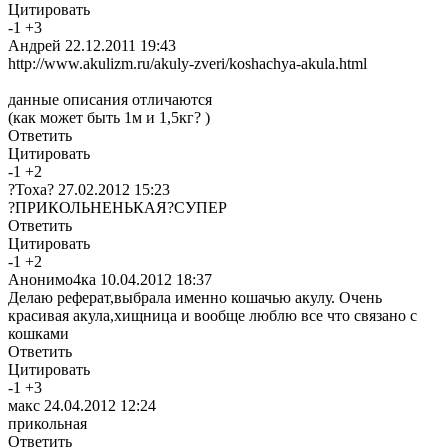
Цитировать
-
1
+
3
Андрей
22.12.2011 19:43
http://www.akulizm.ru/akuly-zveri/koshachya-akula.html
данные описания отличаются
(как может быть 1м и 1,5кг? )
Ответить
Цитировать
-
1
+
2
?Тоха?
27.02.2012 15:23
?ПРИКОЛЬНЕНЬКАЯ?СУПЕР
Ответить
Цитировать
-
1
+
2
Анонимо4ка
10.04.2012 18:37
Делаю реферат,выбрала именно кошачью акулу. Очень
красивая акула,хищница и вообще люблю все что связано с
кошками
Ответить
Цитировать
-
1
+
3
макс
24.04.2012 12:24
прикольная
Ответить