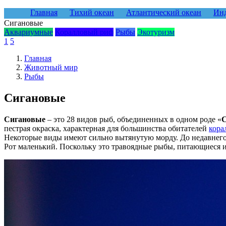
Главная
Тихий океан
Атлантический океан
Инд
Сигановые
Аквариумные
Коралловый риф
Рыбы
Экотуризм
1
5
Главная
Животный мир
Рыбы
Сигановые
Сигановые
– это 28 видов рыб, объединенных в одном роде «
пестрая окраска, характерная для большинства обитателей
кора
Некоторые виды имеют сильно вытянутую морду. До недавнего
Рот маленький. Поскольку это травоядные рыбы, питающиеся и