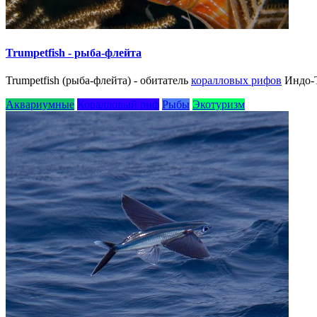
Trumpetfish - рыба-флейта
Trumpetfish (рыба-флейта) - обитатель
коралловых рифов
Индо-Т
Аквариумные
Коралловый риф
Рыбы
Экотуризм