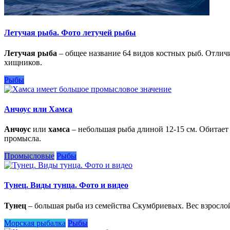
Летучая рыба. Фото летучей рыбы
Летучая рыба
– общее название 64 видов костных рыб. Отлич
хищников.
Рыбы
Анчоус или Хамса
Анчоус
или
хамса
– небольшая рыба длиной 12-15 см. Обитает
промысла.
Промысловые
Рыбы
Тунец. Виды тунца. Фото и видео
Тунец
– большая рыба из семейства Скумбриевых. Вес взросло
Морская рыбалка
Рыбы