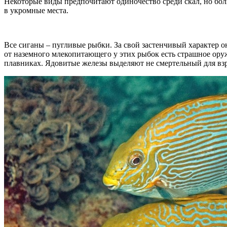
Некоторые виды предпочитают одиночество среди скал, но бол
в укромные места.
Все сиганы – пугливые рыбки. За свой застенчивый характер 
от наземного млекопитающего у этих рыбок есть страшное ору
плавниках. Ядовитые железы выделяют не смертельный для взро