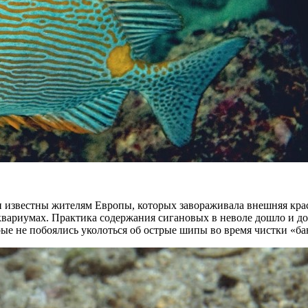
ли известны жителям Европы, которых завораживала внешняя кр
квариумах. Практика содержания сигановых в неволе дошло и д
ые не побоялись уколоться об острые шипы во время чистки «ба