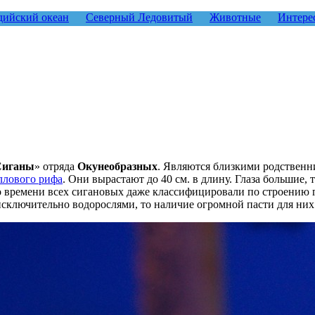
ийский океан
Северный Ледовитый
Животные
Интере
Сиганы
» отряда
Окунеобразных
. Являются близкими родствен
ллового рифа
. Они вырастают до 40 см. в длину. Глаза большие, 
 времени всех сигановых даже классифицировали по строению г
сключительно водорослями, то наличие огромной пасти для них 