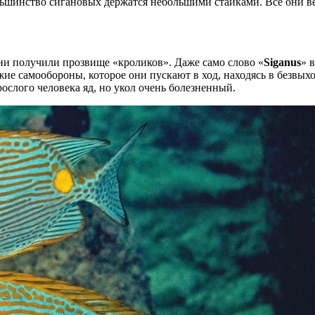
ьшинство сигановых держатся небольшими стайками. Все они ве
они получили прозвище «кроликов». Даже само слово «
Siganus
» 
жие самообороны, которое они пускают в ход, находясь в безвы
слого человека яд, но укол очень болезненный.