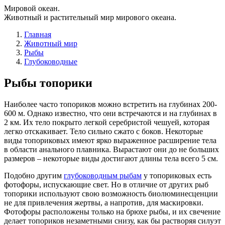
Мировой океан.
Животный и растительный мир мирового океана.
Главная
Животный мир
Рыбы
Глубоководные
Рыбы топорики
Наиболее часто топориков можно встретить на глубинах 200-
600 м. Однако известно, что они встречаются и на глубинах в
2 км. Их тело покрыто легкой серебристой чешуей, которая
легко отскакивает. Тело сильно сжато с боков. Некоторые
виды топориковых имеют ярко выраженное расширение тела
в области анального плавника. Вырастают они до не больших
размеров – некоторые виды достигают длины тела всего 5 см.
Подобно другим
глубоководным рыбам
у топориковых есть
фотофоры, испускающие свет. Но в отличие от других рыб
топорики используют свою возможность биолюминесценции
не для привлечения жертвы, а напротив, для маскировки.
Фотофоры расположены только на брюхе рыбы, и их свечение
делает топориков незаметными снизу, как бы растворяя силуэт