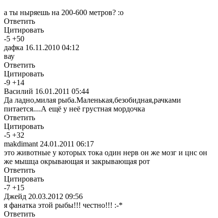
а ты ныряешь на 200-600 метров? :o
Ответить
Цитировать
-
5
+
50
дафка
16.11.2010 04:12
вау
Ответить
Цитировать
-
9
+
14
Василий
16.01.2011 05:44
Да ладно,милая рыба.Маленькая,безобидная,рачками
питается....А ещё у неё грустная мордочка
Ответить
Цитировать
-
5
+
32
makdimant
24.01.2011 06:17
это животные у которых тока один нерв он же мозг и цнс он
же мышца окрывающая и закрывающая рот
Ответить
Цитировать
-
7
+
15
Джейд
20.03.2012 09:56
я фанатка этой рыбы!!! честно!!! :-*
Ответить