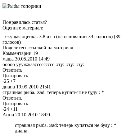
Понравилась статья?
Оцените материал:
Текущая оценка: 3.8 из 5
(на основании 39 голосов)
(39
голосов)
Поделитесь ссылкой на материал
Комментарии
19
маша
30.05.2010 14:49
ооооо ууужжаассссссссс :cry: :cry: :cry:
Ответить
Цитировать
-
25
+
7
диана
19.09.2010 21:41
страшная рыба. :sad: теперь купаться не буду :-*
Ответить
Цитировать
-
24
+
11
Анна
20.10.2010 18:09
страшная рыба. :sad: теперь купаться не буду :-*
диана