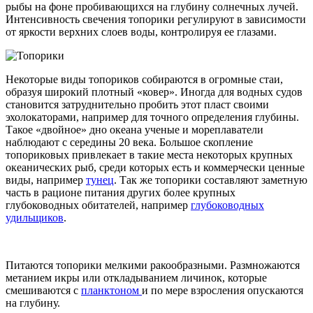
рыбы на фоне пробивающихся на глубину солнечных лучей.
Интенсивность свечения топорики регулируют в зависимости
от яркости верхних слоев воды, контролируя ее глазами.
Некоторые виды топориков собираются в огромные стаи,
образуя широкий плотный «ковер». Иногда для водных судов
становится затруднительно пробить этот пласт своими
эхолокаторами, например для точного определения глубины.
Такое «двойное» дно океана ученые и мореплаватели
наблюдают с середины 20 века. Большое скопление
топориковых привлекает в такие места некоторых крупных
океанических рыб, среди которых есть и коммерчески ценные
виды, например
тунец
. Так же топорики составляют заметную
часть в рационе питания других более крупных
глубоководных обитателей, например
глубоководных
удильщиков
.
Питаются топорики мелкими ракообразными. Размножаются
метанием икры или откладыванием личинок, которые
смешиваются с
планктоном
и по мере взросления опускаются
на глубину.