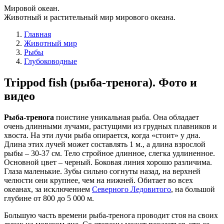
Мировой океан.
Животный и растительный мир мирового океана.
Главная
Животный мир
Рыбы
Глубоководные
Trippod fish (рыба-тренога). Фото и
видео
Рыба-тренога
поистине уникальная рыба. Она обладает
очень длинными лучами, растущими из грудных плавников и
хвоста. На эти лучи рыба опирается, когда «стоит» у дна.
Длина этих лучей может составлять 1 м., а длина взрослой
рыбы – 30-37 см. Тело стройное длинное, слегка удлиненное.
Основной цвет – черный. Боковая линия хорошо различима.
Глаза маленькие. Зубы сильно согнуты назад, на верхней
челюсти они крупнее, чем на нижней. Обитает во всех
океанах, за исключением
Северного Ледовитого
, на большой
глубине от 800 до 5 000 м.
Большую часть времени рыба-тренога проводит стоя на своих