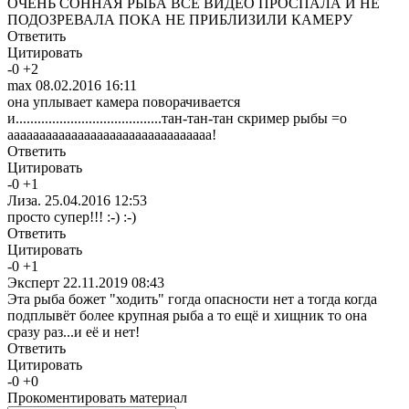
ОЧЕНЬ СОННАЯ РЫБА ВСЕ ВИДЕО ПРОСПАЛА И НЕ
ПОДОЗРЕВАЛА ПОКА НЕ ПРИБЛИЗИЛИ КАМЕРУ
Ответить
Цитировать
-
0
+
2
max
08.02.2016 16:11
она уплывает камера поворачивается
и........................................тан-тан-тан скример рыбы =о
аааааааааааааааааааааааааааааааа!
Ответить
Цитировать
-
0
+
1
Лиза.
25.04.2016 12:53
просто супер!!! :-) :-)
Ответить
Цитировать
-
0
+
1
Эксперт
22.11.2019 08:43
Эта рыба божет "ходить" гогда опасности нет а тогда когда
подплывёт более крупная рыба а то ещё и хищник то она
сразу раз...и её и нет!
Ответить
Цитировать
-
0
+
0
Прокоментировать материал