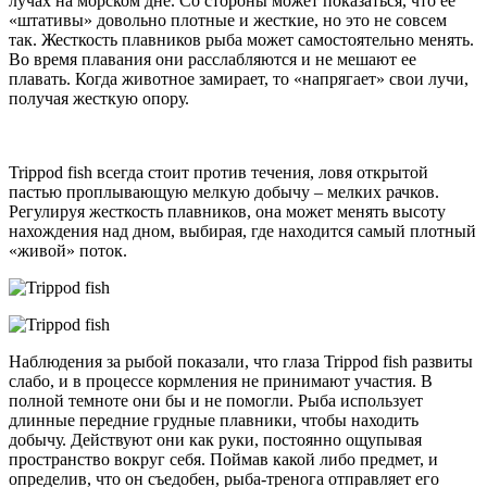
лучах на морском дне. Со стороны может показаться, что ее
«штативы» довольно плотные и жесткие, но это не совсем
так. Жесткость плавников рыба может самостоятельно менять.
Во время плавания они расслабляются и не мешают ее
плавать. Когда животное замирает, то «напрягает» свои лучи,
получая жесткую опору.
Trippod fish всегда стоит против течения, ловя открытой
пастью проплывающую мелкую добычу – мелких рачков.
Регулируя жесткость плавников, она может менять высоту
нахождения над дном, выбирая, где находится самый плотный
«живой» поток.
Наблюдения за рыбой показали, что глаза Trippod fish развиты
слабо, и в процессе кормления не принимают участия. В
полной темноте они бы и не помогли. Рыба использует
длинные передние грудные плавники, чтобы находить
добычу. Действуют они как руки, постоянно ощупывая
пространство вокруг себя. Поймав какой либо предмет, и
определив, что он съедобен, рыба-тренога отправляет его